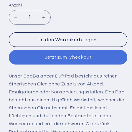
Anzahl
Verringere
Erhöhe
die
die
Menge
Menge
für
für
In den Warenkorb legen
SpaParfum
SpaParfum
Schoko-
Schoko-
Jetzt zum Checkout
Minz
Minz
Unser SpaBalancer Duft
Pad besteht aus reinen
ätherischen Ölen ohne Zusatz von Alkohol,
Emulgatoren oder Konservierungsstoffen. Das Pad
besteht aus einem HighTech Werkstoff, welcher die
ätherischen Öle aufnimmt. Es gibt die leicht
flüchtigen und duftenden Bestandteile in das
Wasser ab und hält die schweren Öle zurück.
Dadurch riecht Ihr Wasser angenehm nach den