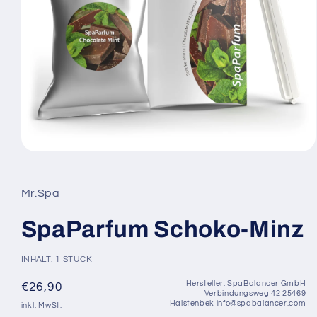
Medien
1
in
Modal
Mr.Spa
öffnen
SpaParfum Schoko-Minz
INHALT: 1 STÜCK
Hersteller: SpaBalancer GmbH
Normaler
€26,90
Verbindungsweg 42 25469
Preis
Halstenbek info@spabalancer.com
inkl. MwSt.